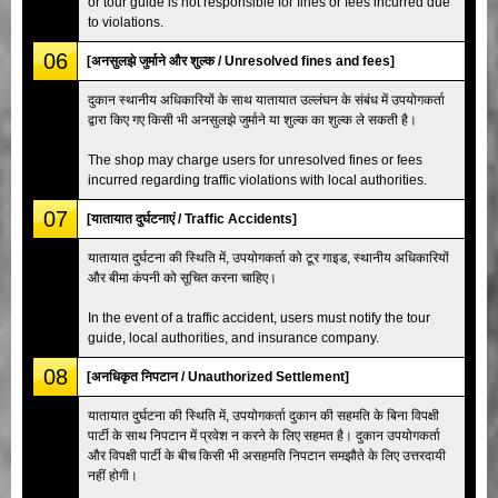
or tour guide is not responsible for fines or fees incurred due
to violations.
06
[अनसुलझे जुर्माने और शुल्क / Unresolved fines and fees]
दुकान स्थानीय अधिकारियों के साथ यातायात उल्लंघन के संबंध में उपयोगकर्ता
द्वारा किए गए किसी भी अनसुलझे जुर्माने या शुल्क का शुल्क ले सकती है।
The shop may charge users for unresolved fines or fees
incurred regarding traffic violations with local authorities.
07
[यातायात दुर्घटनाएं / Traffic Accidents]
यातायात दुर्घटना की स्थिति में, उपयोगकर्ता को टूर गाइड, स्थानीय अधिकारियों
और बीमा कंपनी को सूचित करना चाहिए।
In the event of a traffic accident, users must notify the tour
guide, local authorities, and insurance company.
08
[अनधिकृत निपटान / Unauthorized Settlement]
यातायात दुर्घटना की स्थिति में, उपयोगकर्ता दुकान की सहमति के बिना विपक्षी
पार्टी के साथ निपटान में प्रवेश न करने के लिए सहमत है। दुकान उपयोगकर्ता
और विपक्षी पार्टी के बीच किसी भी असहमति निपटान समझौते के लिए उत्तरदायी
नहीं होगी।