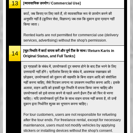
13
[व्यावसायिक उपयोग / Commercial Use]
कार्ट, जब किराए पर लिए जाते हैं, तो व्यावसायिक रूप से उपयोग करने की
अनुमति नहीं है (कूरियर सेवा, विज्ञापन) जब तक कि दुकान द्वारा प्रदान नहीं
किया जाता।
Rented karts are not permitted for commercial use (delivery
services, advertising) without the shop's permission.
[मूल स्थिति में कार्ट वापस करें और पूर्ण टैंक के साथ / Return Karts in
14
Original Status, and Full Tanks]
टूर ग्राहकों के संबंध में, उपयोगकर्ता टूर समाप्त होने के बाद टैंक भरने के लिए
उत्तरदायी नहीं होंगे। फ्रीलांस किराए के संबंध में, आवश्यक रखरखाव को
छोड़कर, उपयोगकर्ता को दुकान की सहमति के बिना वाहन आदि को संशोधित
नहीं करना चाहिए, जैसे स्टिकर लगाना या उपकरण स्थापित करना आदि। इसके
अलावा, वाहन आदि को इसकी मूल स्थिति में वापस किया जाना चाहिए और
उपयोगकर्ता को इसे वापस करने से पहले अपने ईंधन टैंक को फिर से भरना
चाहिए। यदि उपयोगकर्ता पूर्ण टैंक के साथ वाहन वापस नहीं करता है, तो उन्हें
दुकान द्वारा निर्धारित शुल्क का भुगतान करना चाहिए।
For tour customers, users are not responsible for refueling
after the tour ends. For freelance rental, except for necessary
maintenance, users must not modify vehicles by applying
stickers or installing devices without the shop's consent.