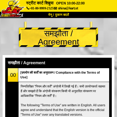
स्ट्रीट कार्ट शिबुया
OPEN 10:00-22:00
📞+81-80-9999-2525
📧
shina@kart.st
मेनू / दुकान बदलें
TOP
समझौता /
हमारे बारे में
विशेषताएँ
कीमत
Agreement
पहुंच
वॉयस
FAQ
कंपनी
बुकिंग
शाखा बदलें
समझौता / Agreement
टोक्यो शिनागावा #1
टोक्यो अकीहबारा#1
[उपयोग की शर्तों का अनुपालन / Compliance with the Terms of
00
Use]
टोक्यो अकीहबारा#2
टोक्यो शिबुया
निम्नलिखित "नियम और शर्तें" अंग्रेजी में लिखी गई हैं। सभी उपयोगकर्ता सहमत
टोक्यो शिबुया एनेक्स
टोक्यो बे
हैं और समझते हैं कि अंग्रेजी संस्करण किसी भी अनुवादित संस्करण पर
आधिकारिक "नियम और शर्तें" है।
टोक्यो असाकुसा
ओसाका
ओकिनावा
The following "Terms of Use" are written in English. All users
agree and understand that the English version is the official
"Terms of Use" over any translated versions.