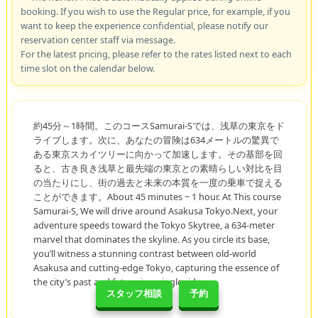
booking. If you wish to use the Regular price, for example, if you
want to keep the experience confidential, please notify our
reservation center staff via message.
For the latest pricing, please refer to the rates listed next to each
time slot on the calendar below.
約45分～1時間。このコースSamurai-Sでは、浅草の東京をド
ライブします。次に、あなたの冒険は634メートルの驚異で
ある東京スカイツリーに向かって加速します。その基部を回
ると、古き良き浅草と最先端の東京との素晴らしい対比を目
の当たりにし、街の過去と未来の本質を一度の乗車で捉える
ことができます。About 45 minutes ~ 1 hour. At This course
Samurai-S, We will drive around Asakusa Tokyo.Next, your
adventure speeds toward the Tokyo Skytree, a 634-meter
marvel that dominates the skyline. As you circle its base,
you’ll witness a stunning contrast between old-world
Asakusa and cutting-edge Tokyo, capturing the essence of
the city’s past and future in a single ride.
スタッフ相談
予約