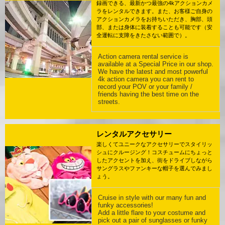
録画できる、最新かつ最強の4kアクションカメ
ラをレンタルできます。また、お客様ご自身の
アクションカメラをお持ちいただき、胸部、頭
部、または身体に装着することも可能です（安
全運転に支障をきたさない範囲で）。
Action camera rental service is
available at a Special Price in our shop.
We have the latest and most powerful
4k action camera you can rent to
record your POV or your family /
friends having the best time on the
streets.
レンタルアクセサリー
楽しくてユニークなアクセサリーでスタイリッ
シュにクルージング！コスチュームにちょっと
したアクセントを加え、街をドライブしながら
サングラスやファンキーな帽子を選んでみまし
ょう。
Cruise in style with our many fun and
funky accessories!
Add a little flare to your costume and
pick out a pair of sunglasses or funky