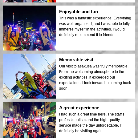
Enjoyable and fun
This was a fantastic experience. Everything
was well-organized, and I was able to fully
immerse myself in the activities. I would
definitely recommend it to friends.
Memorable visit
Our visit to asakusa was truly memorable.
From the welcoming atmosphere to the
exciting activities, it exceeded our
expectations. I look forward to coming back
soon.
A great experience
I had such a great time here. The staff’s
professionalism and the high-quality
service made the day unforgettable. I’ll
definitely be visiting again.