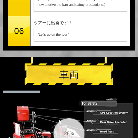
how to drive the kart and safety precautions.)
ツアーに出発です！
06
(Let's go on the tour!)
車両
30%