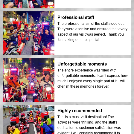
Professional staff
The professionalism of the staff stood out.
They were attentive and ensured that every
aspect of our visit was perfect. Thank you
for making our trip special.
Unforgettable moments
The entire experience was filled with
unforgettable moments. I can’t express how
much I enjoyed every single part of it. I will
cherish these memories forever.
Highly recommended
This is a must-visit destination! The
activities were thrilling, and the staff’s
dedication to customer satisfaction was
evident. I will certainly recommend it to