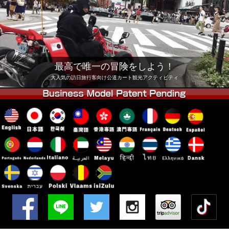
会社
予約
他店舗
東京 品川
東京 秋葉原 #1
東京 秋葉原 #2
東京 渋谷
最高で唯一の冒険をしよう！
東京 渋谷アネックス
東京ベイ
大人気の訪日旅行客向け公道カート観光アクティビティ
東京 浅草
大阪
沖縄