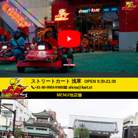
ストリートカート 浅草
OPEN 9:30-21:30
📞+81-80-9988-9988
📧
shina@kart.st
MENU/他店舗
トップ
概要
車両
価格
アクセス
評価
FAQ