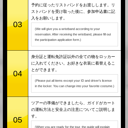
予約に従ったリストバンドをお渡しします。リ
ストバンドを受け取った後に、参加申込書に記
入をお願いします。
03
(We will give you a wristband according to your
reservation. After receiving the wristband, please fill out
the participation application form.)
身分証と運転免許証以外の全ての物をロッカー
に入れてください。お好きな衣装に着替えるこ
とができます。
04
(Please put all items except your ID and driver's license
in the locker. You can change into your favorite costume.)
ツアーの準備ができましたら、ガイドがカート
の運転方法と安全上の注意についてご説明しま
す。
05
(When you are ready for the tour, the guide will explain