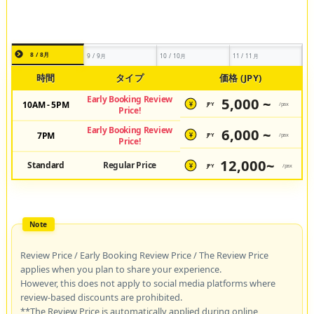
8 / 8月
9 / 9月
10 / 10月
11 / 11月
時間
タイプ
価格 (JPY)
Early Booking Review
5,000 ~
10AM - 5PM
JPY
/pax
¥
Price!
Early Booking Review
6,000 ~
7PM
JPY
/pax
¥
Price!
12,000~
Standard
Regular Price
JPY
/pax
¥
Review Price / Early Booking Review Price / The Review Price
applies when you plan to share your experience.
However, this does not apply to social media platforms where
review-based discounts are prohibited.
**The Review Price is automatically applied during online