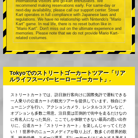
international visitors and go-kart enthusiasts. We
recommend making reservations early. For same-day or
next-day availability, please call our support center. Street
Kart operates in full compliance with Japanese laws and
regulations. We have no relationship with Nintendo's "Mario
Kart" game. In real life, there is no reset button like in
"Mario Kart". Don't miss out on the ultimate experience and
memories. Please note that we do not provide Mario Kart-
related costumes.
Tokyoでのストリートゴーカートツアー「リア
ルライフスーパーヒーローゴーカート」.
ストリートカートでは、訪日旅行客向けに国際免許で運転できる
一人乗りの公道カートの観光ツアーを提供しています。独自にチ
ューニングを行い、アクションカメラ、レンタルコスプレなど、
オプションも多数ご用意。注目度は圧倒的で街中を走るだけなの
に有名人になった気分。ここでしか体験できない最高の思い出作
りに、公道カート「ストリートカート」を楽しんじゃってくださ
い！！世界中のニュースメディアが取り上げ、数多くの世界的歌
手、映画俳優、スポーツ選手、F1レーサーをはじめとする著名人