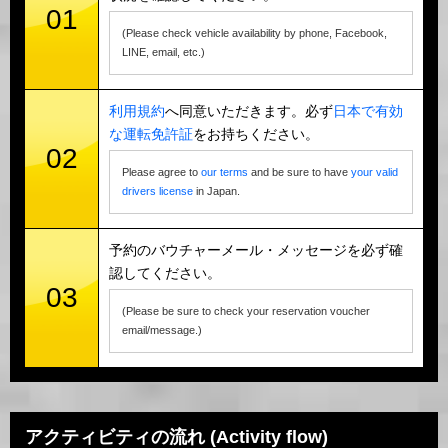
01
(Please check vehicle availability by phone, Facebook,
LINE, email, etc.)
利用規約
へ同意いただきます。必ず
日本で有効
な運転免許証
をお持ちください。
02
Please agree to
our terms
and be sure to have
your valid
drivers license
in Japan.
予約のバウチャーメール・メッセージを必ず確
認してください。
03
(Please be sure to check your reservation voucher
email/message.)
アクティビティの流れ (Activity flow)