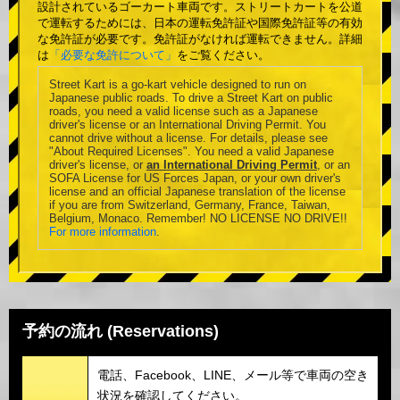
設計されているゴーカート車両です。ストリートカートを公道
で運転するためには、日本の運転免許証や国際免許証等の有効
な免許証が必要です。免許証がなければ運転できません。詳細
は
「必要な免許について」
をご覧ください。
Street Kart is a go-kart vehicle designed to run on
Japanese public roads. To drive a Street Kart on public
roads, you need a valid license such as a Japanese
driver's license or an International Driving Permit. You
cannot drive without a license. For details, please see
"About Required Licenses". You need a valid Japanese
driver's license, or
an International Driving Permit
, or an
SOFA License for US Forces Japan, or your own driver's
license and an official Japanese translation of the license
if you are from Switzerland, Germany, France, Taiwan,
Belgium, Monaco. Remember! NO LICENSE NO DRIVE!!
For more information
.
予約の流れ (Reservations)
電話、Facebook、LINE、メール等で車両の空き
状況を確認してください。