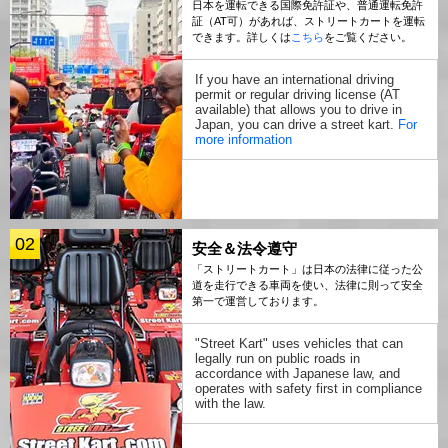
日本を運転できる国際免許証や、普通運転免許
証（AT可）があれば、ストリートカートを運転
できます。詳しくは
こちら
をご覧ください。
If you have an international driving
permit or regular driving license (AT
available) that allows you to drive in
Japan, you can drive a street kart.
For
more information
02
安全＆法令遵守
「ストリートカート」は日本の法律に従った公
道を走行できる車両を使い、法律に則って安全
第一で運営しております。
"Street Kart" uses vehicles that can
legally run on public roads in
accordance with Japanese law, and
operates with safety first in compliance
with the law.