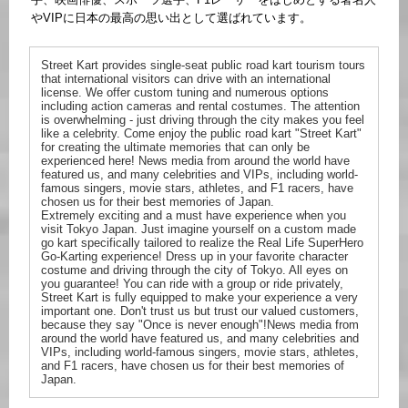
やVIPに日本の最高の思い出として選ばれています。
Street Kart provides single-seat public road kart tourism tours
that international visitors can drive with an international
license. We offer custom tuning and numerous options
including action cameras and rental costumes. The attention
is overwhelming - just driving through the city makes you feel
like a celebrity. Come enjoy the public road kart "Street Kart"
for creating the ultimate memories that can only be
experienced here! News media from around the world have
featured us, and many celebrities and VIPs, including world-
famous singers, movie stars, athletes, and F1 racers, have
chosen us for their best memories of Japan.
Extremely exciting and a must have experience when you
visit Tokyo Japan. Just imagine yourself on a custom made
go kart specifically tailored to realize the Real Life SuperHero
Go-Karting experience! Dress up in your favorite character
costume and driving through the city of Tokyo. All eyes on
you guarantee! You can ride with a group or ride privately,
Street Kart is fully equipped to make your experience a very
important one. Don't trust us but trust our valued customers,
because they say "Once is never enough"!News media from
around the world have featured us, and many celebrities and
VIPs, including world-famous singers, movie stars, athletes,
and F1 racers, have chosen us for their best memories of
Japan.