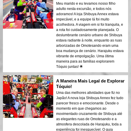
Meu marido e eu levamos nosso filho
adulto nesta excursão, e todos nós
adoramos! A loja Shibuya Annex estava
impecável, e a equipe lá foi muito
acolhedora. A viagem em si foi tranquila, e
a rota foi cuidadosamente planejada. O
deslumbrante cenário urbano de Shibuya
estava radiante à noite, enquanto as ruas
arborizadas de Omotesando eram uma
boa mudança de cenário. Harajuku estava
vibrante de empolgação. Uma ótima
maneira para as famílias explorarem
Tóquio juntas! 🌟
A Maneira Mais Legal de Explorar
Tóquio!
Uma das melhores atividades que fiz no
Japão! A nova loja Shibuya Annex fez tudo
parecer fresco e emocionante. Desde o
momento em que chegamos ao
movimentado cruzamento de Shibuya até
as elegantes ruas de Omotesando e a
atmosfera descolada de Harajuku, toda a
experiência foi inesquecível. O guia