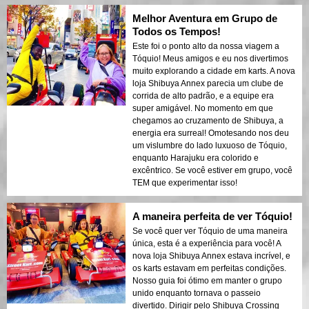
Melhor Aventura em Grupo de
Todos os Tempos!
Este foi o ponto alto da nossa viagem a
Tóquio! Meus amigos e eu nos divertimos
muito explorando a cidade em karts. A nova
loja Shibuya Annex parecia um clube de
corrida de alto padrão, e a equipe era
super amigável. No momento em que
chegamos ao cruzamento de Shibuya, a
energia era surreal! Omotesando nos deu
um vislumbre do lado luxuoso de Tóquio,
enquanto Harajuku era colorido e
excêntrico. Se você estiver em grupo, você
TEM que experimentar isso!
A maneira perfeita de ver Tóquio!
Se você quer ver Tóquio de uma maneira
única, esta é a experiência para você! A
nova loja Shibuya Annex estava incrível, e
os karts estavam em perfeitas condições.
Nosso guia foi ótimo em manter o grupo
unido enquanto tornava o passeio
divertido. Dirigir pelo Shibuya Crossing