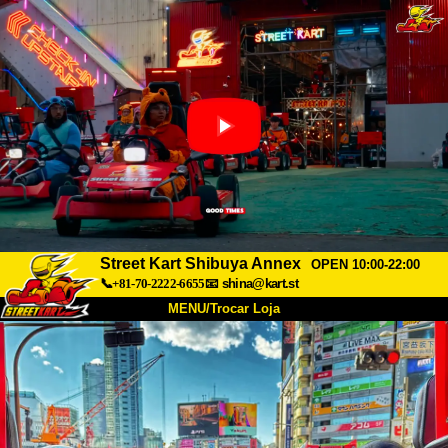
Street Kart Shibuya Annex
OPEN 10:00-22:00
📞+81-70-2222-6655
📧
shina@kart.st
MENU/Trocar Loja
INÍCIO
Sobre
Especificações
Preços
Acesso
Opiniões
FAQ